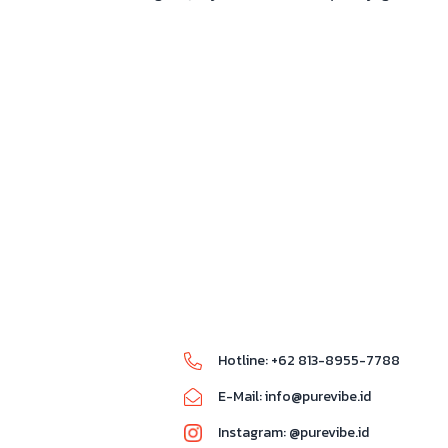
Hotline:
+62 813-8955-7788
E-Mail:
info@purevibe.id
Instagram:
@purevibe.id